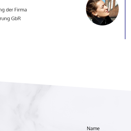
ung der Firma
erung GbR
Lass
Name