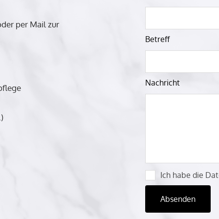
dieses
der per Mail zur
Feld
leer
Betreff
Nachricht
pflege
)
Ich habe die Dat
Absenden