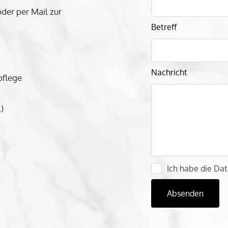
der per Mail zur
Feld
leer
Betreff
Nachricht
pflege
)
Ich habe die Dat
Absenden