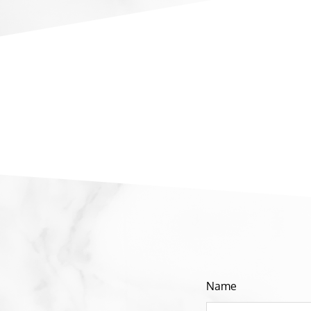
Lass
Name
dieses