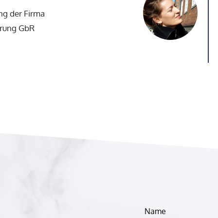
ung der Firma
erung GbR
Lass
Name