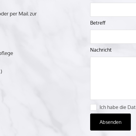
dieses
der per Mail zur
Feld
leer
Betreff
Nachricht
pflege
)
Ich habe die Dat
Absenden