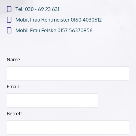
Tel: 030 - 69 23 631
Mobil Frau Rentmeister 0160 4030612
Mobil Frau Felske 0157 56370856
Lass
Name
dieses
Feld
leer
Email
Betreff