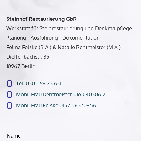
Steinhof Restaurierung GbR
Werkstatt für Steinrestaurierung und Denkmalpflege
Planung - Ausführung - Dokumentation
Felina Felske (B.A.) & Natalie Rentmeister (M.A.)
Dieffenbachstr. 35
10967 Berlin
Tel: 030 - 69 23 631
Mobil Frau Rentmeister 0160 4030612
Mobil Frau Felske 0157 56370856
Lass
Name