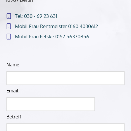
Tel: 030 - 69 23 631
Mobil Frau Rentmeister 0160 4030612
Mobil Frau Felske 0157 56370856
Lass
Name
dieses
Feld
leer
Email
Betreff